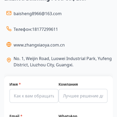
baisheng8966@163.com
Телефон:
18177299611
www.zhangxiaoya.com.cn
No. 1, Weijin Road, Luowei Industrial Park, Yufeng
District, Liuzhou City, Guangxi.
Имя
*
Компания
Email
*
WhatsApp